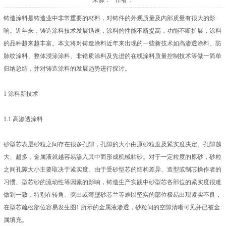
来源： 作者：
铸造涂料是铸造业中非常重要的材料，对铸件的外观质量及内部质量有很大的影
响。近年来，铸造涂料技术发展迅速，涂料的性能不断提高，功能不断扩展，涂料
的品种越来越丰富。本文将对铸造涂料近年来出现的一些新技术如高渗透涂料、防
脉纹涂料、整体浸涂涂料、非锆质涂料及先进的在线涂料质量控制技术等做一简单
归纳总结，并对铸造涂料的发展趋势进行探讨。
1 涂料新技术
1.1 高渗透涂料
砂型芯表层砂粒之间存在很多孔隙，孔隙的大小由原砂粒度及紧实度决定。孔隙越
大、越多，金属液就越容易渗入其中而形成机械粘砂。对于一定粒度的原砂，砂粒
之间孔隙大小主要取决于紧实度。由于受砂型芯的结构差异、造型或制芯操作者的
习惯、型芯砂的流动性等因素的影响，铸造生产实践中砂型芯各部位的紧实度很难
做到一致，特别在转角、突出或薄壁砂芯兰等难以坚实的部位极易出现紧实不良，
在型芯疏松部位容易发生图1 所示的金属液渗透，砂粒间的空隙清晰可见并已被金
属填充。