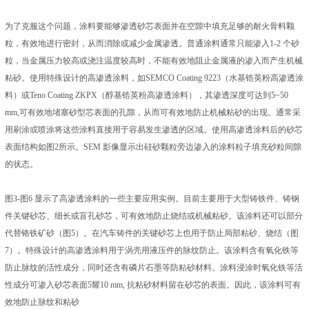
为了克服这个问题，涂料要能够渗透砂芯表面并在空隙中填充足够的耐火骨料颗
粒，有效地进行密封，从而消除或减少金属渗透。普通涂料通常只能渗入1-2 个砂
粒，当金属压力较高或浇注温度较高时，不能有效地阻止金属液的渗入而产生机械
粘砂。使用特殊设计的高渗透涂料，如SEMCO Coating 9223（水基锆英粉高渗透涂
料）或Teno Coating ZKPX（醇基锆英粉高渗透涂料），其渗透深度可达到5~50
mm,可有效地堵塞砂型芯表面的孔隙，从而可有效地防止机械粘砂的出现。通常采
用刷涂或喷涂将这些涂料直接用于容易发生渗透的区域。使用高渗透涂料后的砂芯
表面结构如图2所示。SEM 影像显示出硅砂颗粒旁边渗入的涂料粒子填充砂粒间隙
的状态。
图3-图6 显示了高渗透涂料的一些主要应用实例。目前主要用于大型铸铁件、铸钢
件关键砂芯、细长或盲孔砂芯，可有效地防止烧结或机械粘砂。该涂料还可以部分
代替铬铁矿砂（图5）。在汽车铸件的关键砂芯上也用于防止局部粘砂、烧结（图
7）。特殊设计的高渗透涂料用于涡壳用液压件的脉纹防止。该涂料含有氧化铁等
防止脉纹的活性成分，同时还含有磷片石墨等防粘砂材料。涂料浸涂时氧化铁等活
性成分可渗入砂芯表面5耀10 mm, 抗粘砂材料留在砂芯的表面。因此，该涂料可有
效地防止脉纹和粘砂