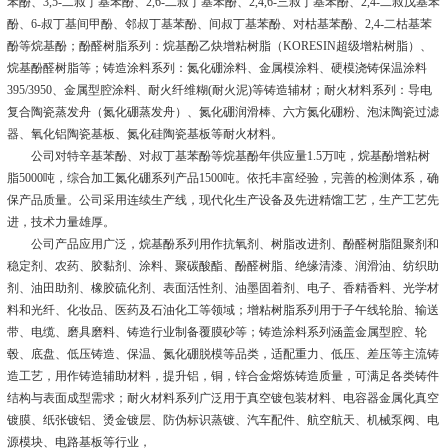
苯酚、3,5-二叔丁基苯酚、2,6-二叔丁基苯酚、2,4,6-三叔丁基苯酚、2,4-二叔戊基苯
酚、6-叔丁基间甲酚、邻叔丁基苯酚、间叔丁基苯酚、对枯基苯酚、2,4-二枯基苯
酚等烷基酚；酚醛树脂系列：烷基酚乙炔增粘树脂（KORESIN超级增粘树脂）、
烷基酚醛树脂等；铸造涂料系列：氮化硼涂料、金属模涂料、硬模浇铸保温涂料
395/3950、金属型腔涂料、耐火纤维糊(耐火泥)等铸造辅材；耐火材料系列：导电
复合陶瓷蒸发舟（氮化硼蒸发舟）、氮化硼润滑棒、六方氮化硼粉、泡沫陶瓷过滤
器、氧化铝陶瓷基板、氮化硅陶瓷基板等耐火材料。
公司对特辛基苯酚、对叔丁基苯酚等烷基酚年供应量1.5万吨，烷基酚增粘树
脂5000吨，综合加工氮化硼系列产品1500吨。依托丰富经验，完善的检测体系，确
保产品质量。公司采用连续生产线，现代化生产设备及先进精馏工艺，生产工艺先
进，技术力量雄厚。
公司产品应用广泛，烷基酚系列用作抗氧剂、树脂改进剂、酚醛树脂阻聚剂和
稳定剂、农药、胶黏剂、涂料、聚碳酸酯、酚醛树脂、绝缘清漆、润滑油、纺织助
剂、油田助剂、橡胶硫化剂、表面活性剂、油墨固着剂、电子、香精香料、光学材
料和光纤、化妆品、医药及石油化工等领域；增粘树脂系列用于子午线轮胎、输送
带、电缆、磨具磨料、铸造行业制备覆膜砂等；铸造涂料系列涵盖金属型腔、轮
毂、底盘、低压铸造、保温、氮化硼脱模等品类，适配重力、低压、差压等主流铸
造工艺，用作铸造辅助材料，提升铝，铜，锌合金熔炼铸造质量，可满足各类铸件
结构与表面成型需求；耐火材料系列广泛用于真空镀包装材料、电容器金属化真空
镀膜、纸张镀铝、烫金镀层、防伪标识蒸镀、汽车配件、航空航天、机械泵阀、电
源模块、电路基板等行业，