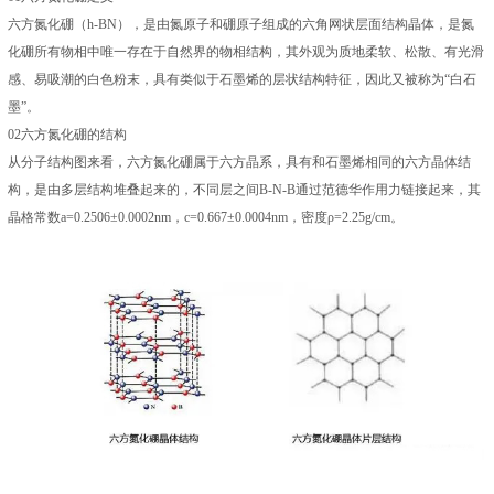
六方氮化硼（h-BN），是由氮原子和硼原子组成的六角网状层面结构晶体，是氮
化硼所有物相中唯一存在于自然界的物相结构，其外观为质地柔软、松散、有光滑
感、易吸潮的白色粉末，具有类似于石墨烯的层状结构特征，因此又被称为“白石
墨”。
02六方氮化硼的结构
从分子结构图来看，六方氮化硼属于六方晶系，具有和石墨烯相同的六方晶体结
构，是由多层结构堆叠起来的，不同层之间B-N-B通过范德华作用力链接起来，其
晶格常数a=0.2506±0.0002nm，c=0.667±0.0004nm，密度ρ=2.25g/cm。