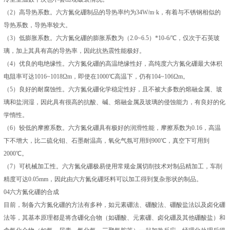
（2）高导热系数。六方氮化硼制品的导热率约为34W/m·k，有着与不锈钢相似的
导热系数，导热率较大。
（3）低膨胀系数。六方氮化硼的膨胀系数为（2.0~6.5）*10-6/℃，仅次于石英玻
璃，加上其具有高的导热率，因此抗热震性能极好。
（4）优良的电绝缘性。六方氮化硼的高温绝缘性好，高纯度六方氮化硼最大体积
电阻率可达1016~1018Ωm，即使在1000℃高温下，仍有104~106Ωm。
（5）良好的耐腐蚀性。六方氮化硼化学稳定性好，且不被大多数的熔融金属、玻
璃和盐润湿，因此具有很高的抗酸、碱、熔融金属及玻璃的侵蚀能力，有良好的化
学惰性。
（6）较低的摩擦系数。六方氮化硼具有极好的润滑性能，摩擦系数为0.16，高温
下不增大，比二硫化钼、石墨耐温高，氧化气氛可用到900℃，真空下可用到
2000℃。
（7）可机械加工性。六方氮化硼极易使用常规金属切削技术对制品精加工，车削
精度可达0.05mm，因此由六方氮化硼坯料可以加工得到复杂形状的制品。
04六方氮化硼的合成
目前，制备六方氮化硼的方法有多种，如元素硼法、硼酸法、硼酸盐法以及卤化硼
法等，其基本原理都是将含硼化合物（如硼酸、元素硼、卤化硼及其他硼酸盐）和