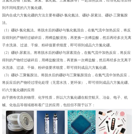
含氮化合物（如氨、尿素、氯化氨、三聚氰胺等）一起加热反应，经理化处理后得
到不同纯度的六方氮化硼。
国内合成六方氮化硼的方法主要有硼砂-氯化氨法、硼砂-尿素法、硼砂-三聚氰胺
法。
（1）硼砂-氯化氨法。将脱水后的硼砂与氯化氨混合，在氨气流中加热反应，将反
应得到的产物经过破碎后，用稀盐酸浸泡，再更换一次稀盐酸，然后再经多次无离
子水洗涤、过滤、干燥、粉碎值要求细度，即可得到成品六方氮化硼。
（2）硼砂-尿素法。将将脱水后的硼砂与尿素混合，在氨气流中加热反应，将反应
得到的产物经过破碎后，用稀盐酸浸泡，再更换一次稀盐酸，然后再经多次无离子
水洗涤、过滤、干燥、粉碎值要求细度，即可得到成品六方氮化硼。
（3）硼砂-三聚氰胺法。将脱水后的硼砂与三聚氰胺混合，在氨气流中加热反应，
将反应后的产物经过理化处理（无需水洗，更环保），即可得到成品六方氮化硼。
05六方氮化硼的应用
由于拥有优良的物理、化学性质，所以六方氮化硼在航空航天、冶金、电子、机
械、化妆品等领域都有着广泛的应用，包括但不限于以下：