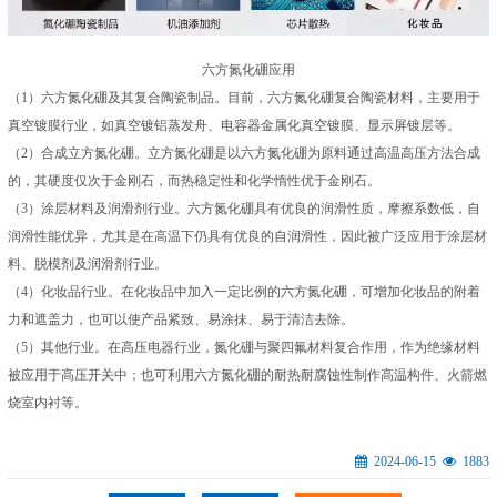
六方氮化硼应用
（1）六方氮化硼及其复合陶瓷制品。目前，六方氮化硼复合陶瓷材料，主要用于
真空镀膜行业，如真空镀铝蒸发舟、电容器金属化真空镀膜、显示屏镀层等。
（2）合成立方氮化硼。立方氮化硼是以六方氮化硼为原料通过高温高压方法合成
的，其硬度仅次于金刚石，而热稳定性和化学惰性优于金刚石。
（3）涂层材料及润滑剂行业。六方氮化硼具有优良的润滑性质，摩擦系数低，自
润滑性能优异，尤其是在高温下仍具有优良的自润滑性，因此被广泛应用于涂层材
料、脱模剂及润滑剂行业。
（4）化妆品行业。在化妆品中加入一定比例的六方氮化硼，可增加化妆品的附着
力和遮盖力，也可以使产品紧致、易涂抹、易于清洁去除。
（5）其他行业。在高压电器行业，氮化硼与聚四氟材料复合作用，作为绝缘材料
被应用于高压开关中；也可利用六方氮化硼的耐热耐腐蚀性制作高温构件、火箭燃
烧室内衬等。
2024-06-15
1883