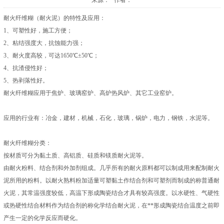
来源： 作者：
耐火纤维糊（耐火泥）的特性及应用：
1、可塑性好，施工方便；
2、粘结强度大，抗蚀能力强；
3、耐火度高较，可达1650℃±50℃；
4、抗渣侵性好；
5、热剥落性好。
耐火纤维糊应用于焦炉、玻璃窑炉、高炉热风炉、其它工业窑炉。
应用的行业有：冶金，建材，机械，石化，玻璃，锅炉，电力，钢铁，水泥等。
耐火纤维糊分类：
按材质可分为黏土质、高铝质、硅质和镁质耐火泥等。
由耐火粉料、结合剂和外加剂组成。几乎所有的耐火原料都可以制成用来配制耐火
泥所用的粉料。以耐火熟料粉加适量可塑黏土作结合剂和可塑剂而制成的称普通耐
火泥，其常温强度较低，高温下形成陶瓷结合才具有较高强度。以水硬性、气硬性
或热硬性结合材料作为结合剂的称化学结合耐火泥，在**形成陶瓷结合温度之前即
产生一定的化学反应而硬化。