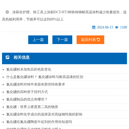
⑩、涂刷在炉膛、铁工具上涂刷DCT-HT1铸铁铸钢耐高温涂料减少热量损失，提
高热能利用率，节能率可以达到60%以上
2024-06-15
1100
上一篇
下一篇
返回列表
相关信息
氮化硼粉末加热后的色彩变化
什么是氮化硼涂料？ 氮化硼涂料与耐高温漆的区别
氮化硼涂料对铸件表面有那些特殊要求
氮化硼的四种原子排列方式
氮化硼制品的优点有哪些？
氮化硼：世界上硬度第二高的物质
氮化硼涂料化学成分的选择及对高锰钢性能的影响
氮化硼在氮化硼陶瓷中起到的作用你知道吗