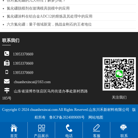
你对氮化硼的几大特性了解多少呢？
氮化硼脱模剂在玻璃模具脱模中的应用
氮化硼涂料在铝合金ADC12的熔炼及其处理中的应用
六方氮化硼：量子领域新宠，挑战金刚石的王者地位
联系我们
13953370669
13953370669
13953370669
chuanhexincai@163.com
山东省淄博市张店区马尚街道办事处新村西路
关注我们
185号
Copyright © 2024 chuanhexincai.com All Rights Reserved.山东川禾新材料有限公司 版
权所有
鲁ICP备2024089009号
网站地图
首页
产品展示
电话
客服
联系