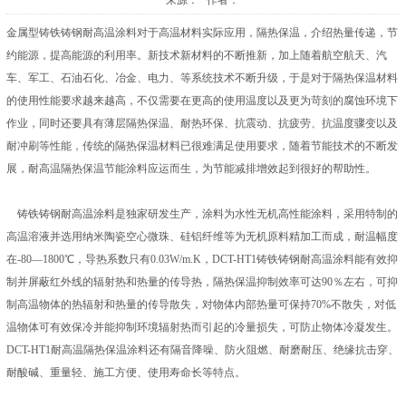
来源： 作者：
金属型铸铁铸钢耐高温涂料对于高温材料实际应用，隔热保温，介绍热量传递，节
约能源，提高能源的利用率。新技术新材料的不断推新，加上随着航空航天、汽
车、军工、石油石化、冶金、电力、等系统技术不断升级，于是对于隔热保温材料
的使用性能要求越来越高，不仅需要在更高的使用温度以及更为苛刻的腐蚀环境下
作业，同时还要具有薄层隔热保温、耐热环保、抗震动、抗疲劳、抗温度骤变以及
耐冲刷等性能，传统的隔热保温材料已很难满足使用要求，随着节能技术的不断发
展，耐高温隔热保温节能涂料应运而生，为节能减排增效起到很好的帮助性。
铸铁铸钢耐高温涂料是独家研发生产，涂料为水性无机高性能涂料，采用特制的
高温溶液并选用纳米陶瓷空心微珠、硅铝纤维等为无机原料精加工而成，耐温幅度
在-80—1800℃，导热系数只有0.03W/m.K，DCT-HT1铸铁铸钢耐高温涂料能有效抑
制并屏蔽红外线的辐射热和热量的传导热，隔热保温抑制效率可达90％左右，可抑
制高温物体的热辐射和热量的传导散失，对物体内部热量可保持70%不散失，对低
温物体可有效保冷并能抑制环境辐射热而引起的冷量损失，可防止物体冷凝发生。
DCT-HT1耐高温隔热保温涂料还有隔音降噪、防火阻燃、耐磨耐压、绝缘抗击穿、
耐酸碱、重量轻、施工方便、使用寿命长等特点。