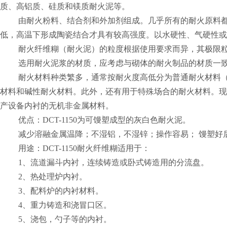
质、高铝质、硅质和镁质耐火泥等。
由耐火粉料、结合剂和外加剂组成。几乎所有的耐火原料都可
低，高温下形成陶瓷结合才具有较高强度。以水硬性、气硬性或
耐火纤维糊（耐火泥）的粒度根据使用要求而异，其极限粒度一
选用耐火泥浆的材质，应考虑与砌体的耐火制品的材质一致
耐火材料种类繁多，通常按耐火度高低分为普通耐火材料（1580
材料和碱性耐火材料。此外，还有用于特殊场合的耐火材料。现
产设备内衬的无机非金属材料。
优点：DCT-1150为可馒塑成型的灰白色耐火泥。
减少溶融金属温降；不湿铝，不湿锌；操作容易； 馒塑好
用途：DCT-1150耐火纤维糊适用于：
1、流道漏斗内衬，连续铸造或卧式铸造用的分流盘。
2、热处理炉内衬。
3、配料炉的内衬材料。
4、重力铸造和浇冒口区。
5、浇包，勺子等的内衬。