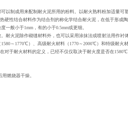
以制成用来配制耐火泥所用的粉料。以耐火熟料粉加适量可塑
热硬性结合材料作为结合剂的称化学结合耐火泥，在低于形成陶
般小于1mm，有的小于0.5mm或更细。
。耐火泥除作砌缝材料外，也可以采用涂抹法或喷射法用作衬
～1770℃）、高级耐火材料（1770～2000℃）和特级耐火
在对于耐火材料的定义，已经不仅仅取决于耐火度是否在1580
后用燃烧器干燥。