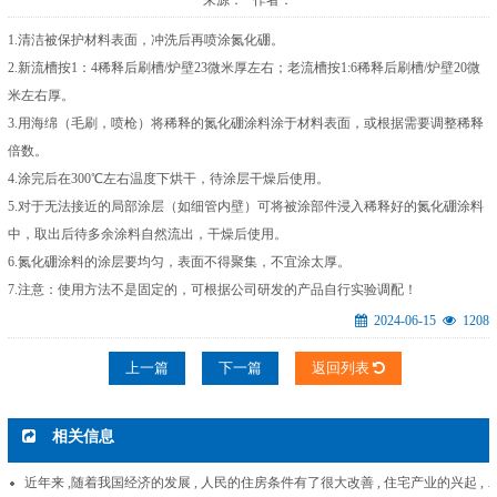
来源： 作者：
1.清洁被保护材料表面，冲洗后再喷涂氮化硼。
2.新流槽按1：4稀释后刷槽/炉壁23微米厚左右；老流槽按1:6稀释后刷槽/炉壁20微
米左右厚。
3.用海绵（毛刷，喷枪）将稀释的氮化硼涂料涂于材料表面，或根据需要调整稀释
倍数。
4.涂完后在300℃左右温度下烘干，待涂层干燥后使用。
5.对于无法接近的局部涂层（如细管内壁）可将被涂部件浸入稀释好的氮化硼涂料
中，取出后待多余涂料自然流出，干燥后使用。
6.氮化硼涂料的涂层要均匀，表面不得聚集，不宜涂太厚。
7.注意：使用方法不是固定的，可根据公司研发的产品自行实验调配！
2024-06-15
1208
上一篇
下一篇
返回列表
相关信息
近年来 ,随着我国经济的发展 , 人民的住房条件有了很大改善 , 住宅产业的兴起 ,